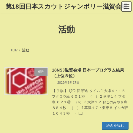
コ
ナ
第18回日本スカウトジャンボリー滋賀会場
ン
ビ
テ
ゲ
ン
ー
ツ
シ
活動
へ
ョ
ス
ン
キ
に
ッ
移
プ
動
TOP
活動
18NSJ滋賀会場 日本一プログラム結果
報告
（上位５位）
2022年8月17日
【 手旗 】 順位 団 班名 タイム 1 大津４・１５
フクロウ班 ６０１秒 （ ） 2 草津１４ ブタ
班 ６２１秒 （○） 3 大津１２ おこのみやき班
８５４秒 （ ） 4 草津１７・栗東８ イルカ班
１０４３秒 （ […]
続きを読む