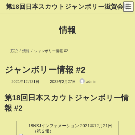
コ
ナ
第18回日本スカウトジャンボリー滋賀会場
ン
ビ
テ
ゲ
ン
ー
ツ
シ
情報
へ
ョ
ス
ン
キ
に
ッ
移
プ
動
TOP
情報
ジャンボリー情報 #2
ジャンボリー情報 #2
最
2021年12月21日
2022年2月27日
admin
終
更
新
第18回日本スカウトジャンボリー情
日
時
報 #2
:
18NSJインフォメーション 2021年12月21日
（第２報）