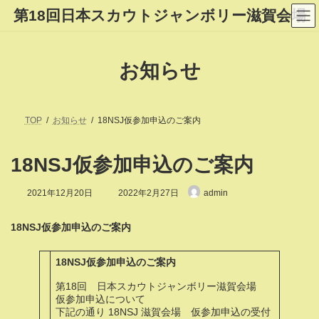
コ
ナ
第18回日本スカウトジャンボリー滋賀会場
ン
ビ
テ
ゲ
ン
ー
ツ
シ
お知らせ
へ
ョ
ス
ン
キ
に
ッ
移
プ
動
TOP
お知らせ
18NSJ仮参加申込のご案内
18NSJ仮参加申込のご案内
最
2021年12月20日
2022年2月27日
admin
終
更
新
18NSJ仮参加申込のご案内
日
時
:
18NSJ仮参加申込のご案内
第18回 日本スカウトジャンボリー滋賀会場
仮参加申込について
下記の通り 18NSJ 滋賀会場 仮参加申込の受付